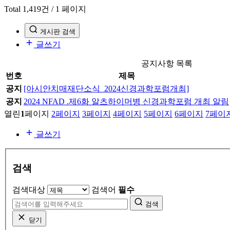
Total 1,419건
/ 1 페이지
게시판 검색
글쓰기
공지사항 목록
번호
제목
공지
[아시안치매재단소식_2024신경과학포럼개최]
공지
2024 NFAD .제6화 알츠하이머병 신경과학포럼 개최 알림
열린
1
페이지
2
페이지
3
페이지
4
페이지
5
페이지
6
페이지
7
페이
글쓰기
검색
검색대상
검색어
필수
검색
닫기