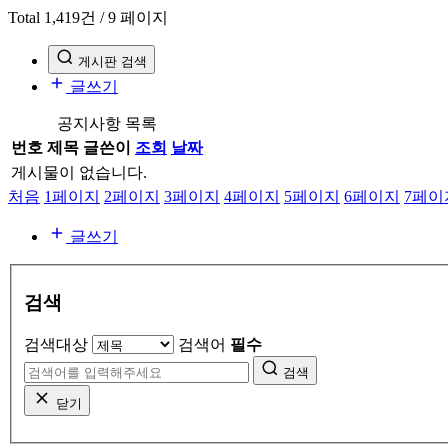
Total 1,419건
/ 9 페이지
게시판 검색
글쓰기
공지사항 목록
번호
제목
글쓴이
조회
날짜
게시물이 없습니다.
처음
1
페이지
2
페이지
3
페이지
4
페이지
5
페이지
6
페이지
7
페이
글쓰기
검색
검색대상
검색어
필수
검색
닫기