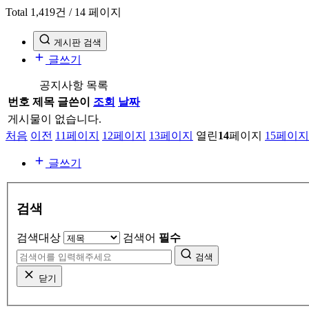
Total 1,419건
/ 14 페이지
게시판 검색
글쓰기
공지사항 목록
번호
제목
글쓴이
조회
날짜
게시물이 없습니다.
처음
이전
11
페이지
12
페이지
13
페이지
열린
14
페이지
15
페이지
글쓰기
검색
검색대상
검색어
필수
검색
닫기